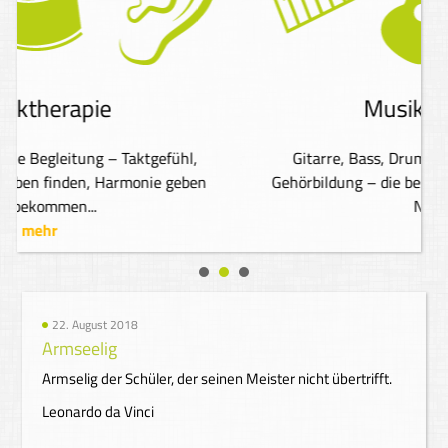
Musikunterricht
,
Gitarre, Bass, Drums, Piano, Harmonielehre,
en
Gehörbildung – die beste Didaktik fängt immer bei
Null an...
mehr
22. August 2018
Armseelig
Armselig der Schüler, der seinen Meister nicht übertrifft.
Leonardo da Vinci