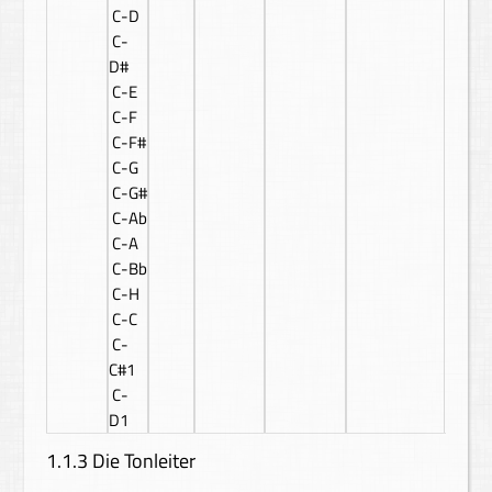
C-D
C-
D#
C-E
C-F
C-F#
C-G
C-G#
C-Ab
C-A
C-Bb
C-H
C-C
C-
C#1
C-
D1
1.1.3 Die Tonleiter