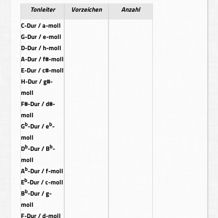
Tonleiter
Vorzeichen
Anzahl
C-Dur / a-moll
G-Dur / e-moll
D-Dur / h-moll
A-Dur / f#-moll
E-Dur / c#-moll
H-Dur / g#-
moll
F#-Dur / d#-
moll
b
b
G
-Dur / e
-
moll
b
b
D
-Dur / B
-
moll
b
A
-Dur / f-moll
b
E
-Dur / c-moll
b
B
-Dur / g-
moll
F-Dur / d-moll