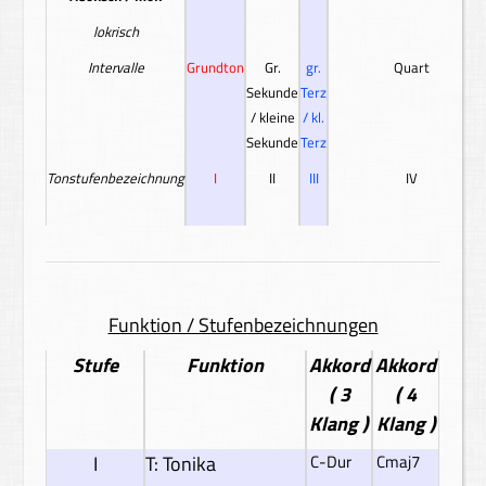
lokrisch
Intervalle
Grundton
Gr.
gr.
Quart
Sekunde
Terz
/ kleine
/ kl.
Sekunde
Terz
Tonstufenbezeichnung
I
II
III
IV
Funktion / Stufenbezeichnungen
Stufe
Funktion
Akkord
Akkord
( 3
( 4
Klang )
Klang )
I
T: Tonika
C-Dur
Cmaj7