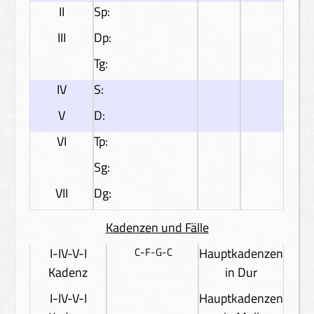
II
Sp:
III
Dp:
Tg:
IV
S:
V
D:
VI
Tp:
Sg:
VII
Dg:
Kadenzen und Fälle
I-IV-V-I
C-F-G-C
Hauptkadenzen
Kadenz
in Dur
I-IV-V-I
Hauptkadenzen