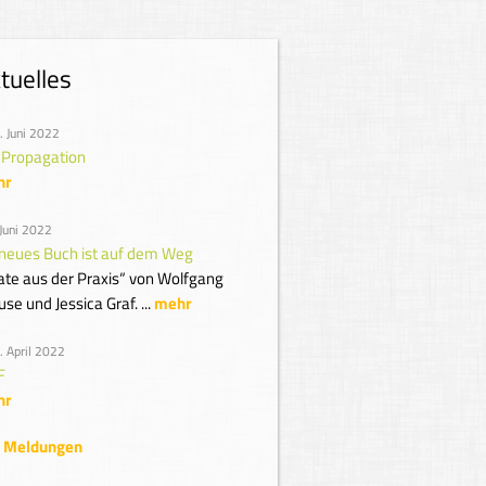
tuelles
. Juni 2022
Propagation
hr
 Juni 2022
 neues Buch ist auf dem Weg
tate aus der Praxis“ von Wolfgang
se und Jessica Graf. ...
mehr
. April 2022
F
hr
e Meldungen