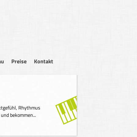
au
Preise
Kontakt
ikunterricht
re, Bass, Drums, Piano, Harmonielehre, Gehörbildung
 beste Didaktik fängt immer bei Null an...
r