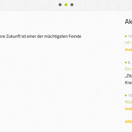
Ak
re Zukunft ist einer der mächtigsten Feinde
12
HF-
me
8.
Ein
„Zi
Krau
13
Mu
me
all