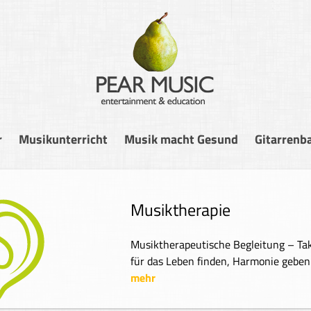
r
Musikunterricht
Musik macht Gesund
Gitarrenb
Mus
Gitar
– die
meh