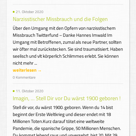
21. Oktober 2020
Narzisstischer Missbrauch und die Folgen
Über den Umgang mit den Opfern von narzisstischem
Missbrauch Twitterfund – Danke Hannes Imwald Im
Umgang mit Betroffenen, zumal als neue Partner, sollten
wir öfter mal zurückstecken. Sie sind traumatisiert. Haben
seelisch und vlt körperlich Schlimmes erlebt. Sie können
nicht mehr ...
weiterlesen →
0 Kommentare
11. Oktober 2020
Imagin, … Stell Dir vor Du wärst 1900 geboren !
Stell dir vor, du wärst 1900. geboren. Wenn du 14 bist
beginnt der Erste Weltkrieg und dieser endet mit 18
Millionen Toten.Kurz darauf tötet eine weltweite
Pandemie, die spanische Grippe, 50 Millionen Menschen.
Du kommst lebend raus und unversehrt, bist 20. Mit 29