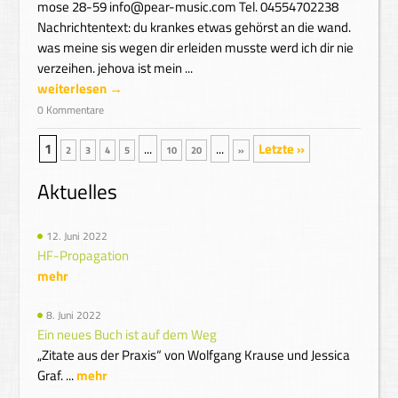
mose 28-59 info@pear-music.com Tel. 04554702238
Nachrichtentext: du krankes etwas gehörst an die wand.
was meine sis wegen dir erleiden musste werd ich dir nie
verzeihen. jehova ist mein ...
weiterlesen →
0 Kommentare
1
...
...
Letzte »
2
3
4
5
10
20
»
Aktuelles
12. Juni 2022
HF-Propagation
mehr
8. Juni 2022
Ein neues Buch ist auf dem Weg
„Zitate aus der Praxis“ von Wolfgang Krause und Jessica
Graf. ...
mehr